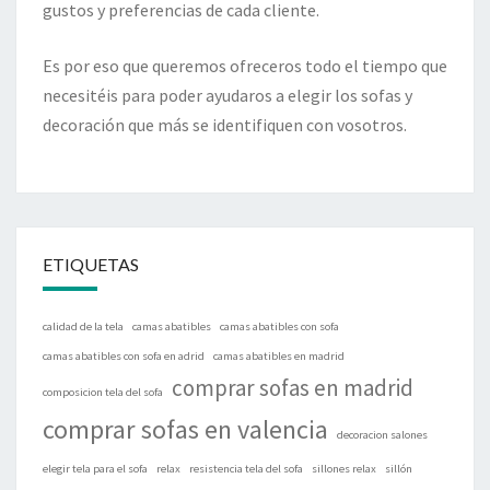
gustos y preferencias de cada cliente.
Es por eso que queremos ofreceros todo el tiempo que
necesitéis para poder ayudaros a elegir los sofas y
decoración que más se identifiquen con vosotros.
ETIQUETAS
calidad de la tela
camas abatibles
camas abatibles con sofa
camas abatibles con sofa en adrid
camas abatibles en madrid
comprar sofas en madrid
composicion tela del sofa
comprar sofas en valencia
decoracion salones
elegir tela para el sofa
relax
resistencia tela del sofa
sillones relax
sillón