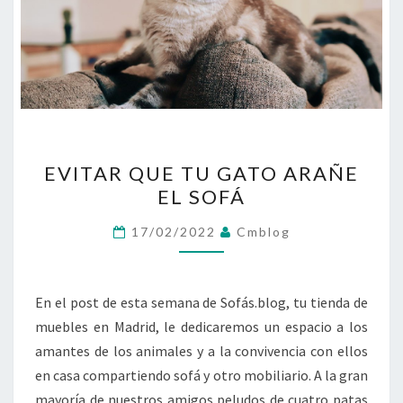
EVITAR
EVITAR QUE TU GATO ARAÑE
QUE
EL SOFÁ
TU
GATO
17/02/2022
Cmblog
ARAÑE
EL
SOFÁ
En el post de esta semana de Sofás.blog, tu tienda de
muebles en Madrid, le dedicaremos un espacio a los
amantes de los animales y a la convivencia con ellos
en casa compartiendo sofá y otro mobiliario. A la gran
mayoría de nuestros amigos peludos de cuatro patas