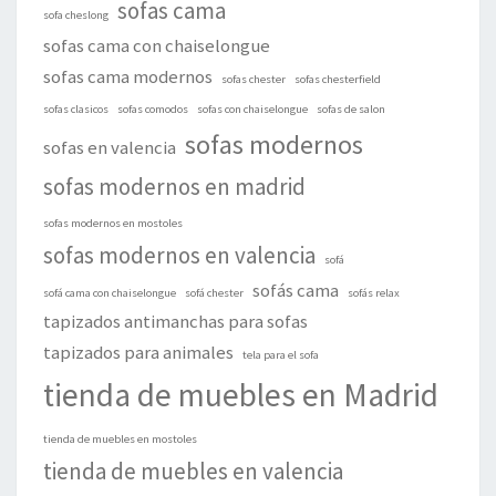
sofas cama
sofa cheslong
sofas cama con chaiselongue
sofas cama modernos
sofas chester
sofas chesterfield
sofas clasicos
sofas comodos
sofas con chaiselongue
sofas de salon
sofas modernos
sofas en valencia
sofas modernos en madrid
sofas modernos en mostoles
sofas modernos en valencia
sofá
sofás cama
sofá cama con chaiselongue
sofá chester
sofás relax
tapizados antimanchas para sofas
tapizados para animales
tela para el sofa
tienda de muebles en Madrid
tienda de muebles en mostoles
tienda de muebles en valencia