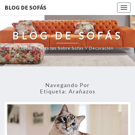
BLOG DE SOFÁS
Togg
navig
BLOG DE SOFÁS
Últimas Noticias Sobre Sofás Y Decoración
Navegando Por
Etiqueta:
Arañazos