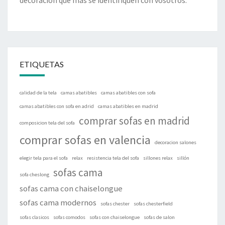
decoración que más se identifiquen con vosotros.
ETIQUETAS
calidad de la tela
camas abatibles
camas abatibles con sofa
camas abatibles con sofa en adrid
camas abatibles en madrid
comprar sofas en madrid
composicion tela del sofa
comprar sofas en valencia
decoracion salones
elegir tela para el sofa
relax
resistencia tela del sofa
sillones relax
sillón
sofas cama
sofa cheslong
sofas cama con chaiselongue
sofas cama modernos
sofas chester
sofas chesterfield
sofas clasicos
sofas comodos
sofas con chaiselongue
sofas de salon