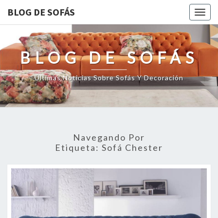
BLOG DE SOFÁS
Togg
navig
BLOG DE SOFÁS
Últimas Noticias Sobre Sofás Y Decoración
Navegando Por
Etiqueta:
Sofá Chester