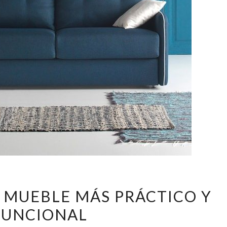
SOFÁS
L MUEBLE MÁS PRÁCTICO Y
CAMA:
FUNCIONAL
EL