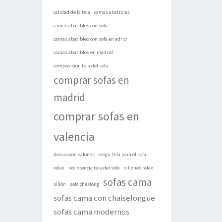
calidad de la tela
camas abatibles
camas abatibles con sofa
camas abatibles con sofa en adrid
camas abatibles en madrid
composicion tela del sofa
comprar sofas en
madrid
comprar sofas en
valencia
decoracion salones
elegir tela para el sofa
relax
resistencia tela del sofa
sillones relax
sofas cama
sillón
sofa cheslong
sofas cama con chaiselongue
sofas cama modernos