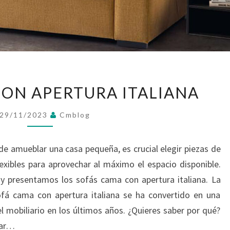
SOFÁS
CON APERTURA ITALIANA
CAMA
CON
29/11/2023
Cmblog
APERTURA
ITALIANA
e amueblar una casa pequeña, es crucial elegir piezas de
lexibles para aprovechar al máximo el espacio disponible.
 presentamos los sofás cama con apertura italiana. La
ofá cama con apertura italiana se ha convertido en una
l mobiliario en los últimos años. ¿Quieres saber por qué?
tar…