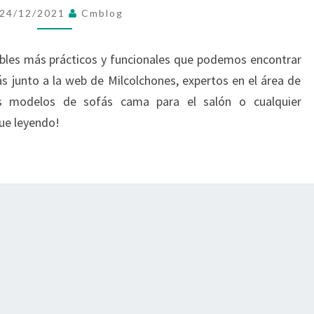
MUEBLE
24/12/2021
Cmblog
MÁS
PRÁCTICO
bles más prácticos y funcionales que podemos encontrar
Y
ás junto a la web de Milcolchones, expertos en el área de
FUNCIONAL
s modelos de sofás cama para el salón o cualquier
gue leyendo!