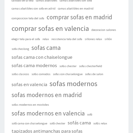
calidad de la tela
camas abatibles
camas abatibles con sofa
camas abatibles con sofa en adrid
camas abatibles en madrid
comprar sofas en madrid
composicion tela del sofa
comprar sofas en valencia
decoracion salones
elegir tela para el sofa
relax
resistencia tela del sofa
sillones relax
sillón
sofas cama
sofa cheslong
sofas cama con chaiselongue
sofas cama modernos
sofas chester
sofas chesterfield
sofas clasicos
sofas comodos
sofas con chaiselongue
sofas de salon
sofas modernos
sofas en valencia
sofas modernos en madrid
sofas modernos en mostoles
sofas modernos en valencia
sofá
sofás cama
sofá cama con chaiselongue
sofá chester
sofás relax
tapizados antimanchas para sofas