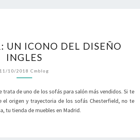
SOFÁ
: UN ICONO DEL DISEÑO
CHESTER:
INGLES
UN
ICONO
11/10/2018
Cmblog
DEL
DISEÑO
e trata de uno de los sofás para salón más vendidos. Si te
INGLES
l origen y trayectoria de los sofás Chesterfield, no te
ia, tu tienda de muebles en Madrid.