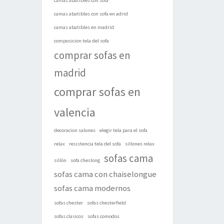
camas abatibles con sofa
camas abatibles con sofa en adrid
camas abatibles en madrid
composicion tela del sofa
comprar sofas en
madrid
comprar sofas en
valencia
decoracion salones
elegir tela para el sofa
relax
resistencia tela del sofa
sillones relax
sofas cama
sillón
sofa cheslong
sofas cama con chaiselongue
sofas cama modernos
sofas chester
sofas chesterfield
sofas clasicos
sofas comodos