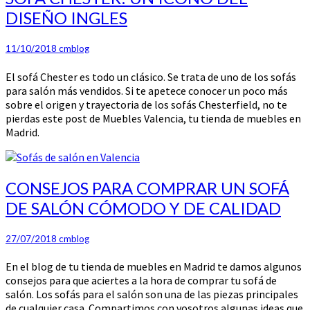
CHESTER:
DISEÑO INGLES
UN
ICONO
DEL
11/10/2018
cmblog
DISEÑO
El sofá Chester es todo un clásico. Se trata de uno de los sofás
INGLES
para salón más vendidos. Si te apetece conocer un poco más
sobre el origen y trayectoria de los sofás Chesterfield, no te
pierdas este post de Muebles Valencia, tu tienda de muebles en
Madrid.
CONSEJOS
CONSEJOS PARA COMPRAR UN SOFÁ
PARA
DE SALÓN CÓMODO Y DE CALIDAD
COMPRAR
UN
SOFÁ
27/07/2018
cmblog
DE
En el blog de tu tienda de muebles en Madrid te damos algunos
SALÓN
consejos para que aciertes a la hora de comprar tu sofá de
CÓMODO
salón. Los sofás para el salón son una de las piezas principales
Y
de cualquier casa. Compartimos con vosotros algunas ideas que
DE