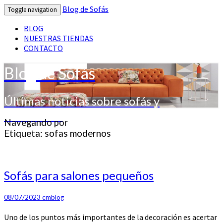
Blog de Sofás
Toggle navigation
BLOG
NUESTRAS TIENDAS
CONTACTO
Blog de Sofás
Últimas noticias sobre sofás y
decoración
Navegando por
Etiqueta:
sofas modernos
Sofás
Sofás para salones pequeños
para
salones
08/07/2023
cmblog
pequeños
Uno de los puntos más importantes de la decoración es acertar