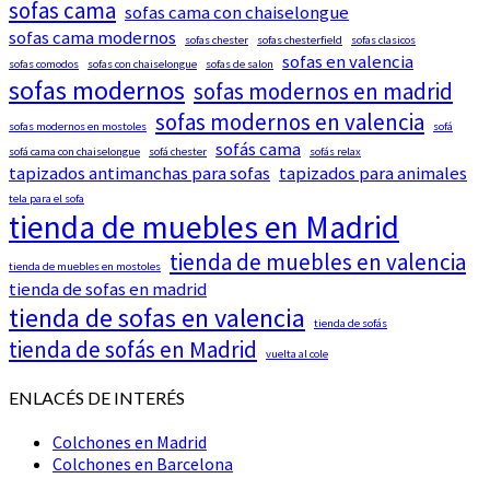
sofas cama
sofas cama con chaiselongue
sofas cama modernos
sofas chester
sofas chesterfield
sofas clasicos
sofas en valencia
sofas comodos
sofas con chaiselongue
sofas de salon
sofas modernos
sofas modernos en madrid
sofas modernos en valencia
sofas modernos en mostoles
sofá
sofás cama
sofá cama con chaiselongue
sofá chester
sofás relax
tapizados antimanchas para sofas
tapizados para animales
tela para el sofa
tienda de muebles en Madrid
tienda de muebles en valencia
tienda de muebles en mostoles
tienda de sofas en madrid
tienda de sofas en valencia
tienda de sofás
tienda de sofás en Madrid
vuelta al cole
ENLACÉS DE INTERÉS
Colchones en Madrid
Colchones en Barcelona