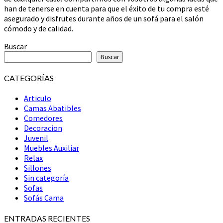
han de tenerse en cuenta para que el éxito de tu compra esté
CALIDAD
asegurado y disfrutes durante años de un sofá para el salón
cómodo y de calidad.
Buscar
Buscar
CATEGORÍAS
Articulo
Camas Abatibles
Comedores
Decoracion
Juvenil
Muebles Auxiliar
Relax
Sillones
Sin categoría
Sofas
Sofás Cama
ENTRADAS RECIENTES