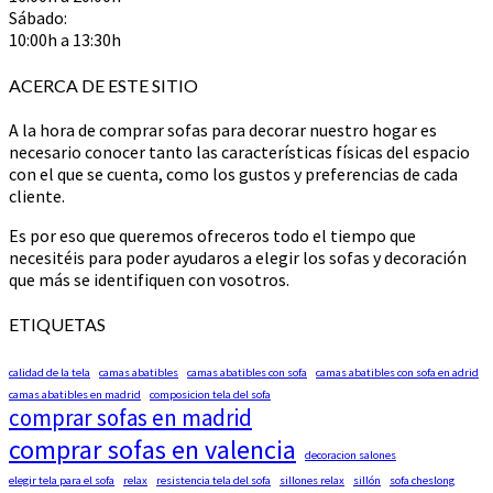
Sábado:
10:00h a 13:30h
ACERCA DE ESTE SITIO
A la hora de comprar sofas para decorar nuestro hogar es
necesario conocer tanto las características físicas del espacio
con el que se cuenta, como los gustos y preferencias de cada
cliente.
Es por eso que queremos ofreceros todo el tiempo que
necesitéis para poder ayudaros a elegir los sofas y decoración
que más se identifiquen con vosotros.
ETIQUETAS
calidad de la tela
camas abatibles
camas abatibles con sofa
camas abatibles con sofa en adrid
camas abatibles en madrid
composicion tela del sofa
comprar sofas en madrid
comprar sofas en valencia
decoracion salones
elegir tela para el sofa
relax
resistencia tela del sofa
sillones relax
sillón
sofa cheslong