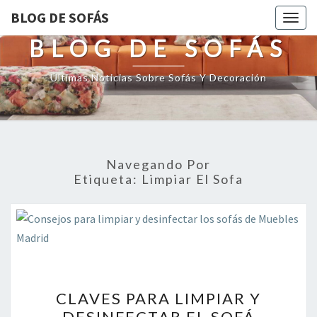
BLOG DE SOFÁS
Togg
navig
BLOG DE SOFÁS
Últimas Noticias Sobre Sofás Y Decoración
Navegando Por
Etiqueta:
Limpiar El Sofa
CLAVES
CLAVES PARA LIMPIAR Y
PARA
DESINFECTAR EL SOFÁ