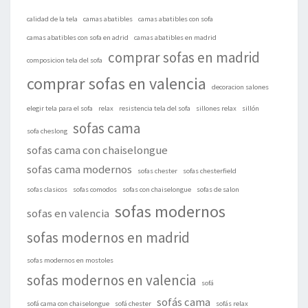
calidad de la tela
camas abatibles
camas abatibles con sofa
camas abatibles con sofa en adrid
camas abatibles en madrid
comprar sofas en madrid
composicion tela del sofa
comprar sofas en valencia
decoracion salones
elegir tela para el sofa
relax
resistencia tela del sofa
sillones relax
sillón
sofas cama
sofa cheslong
sofas cama con chaiselongue
sofas cama modernos
sofas chester
sofas chesterfield
sofas clasicos
sofas comodos
sofas con chaiselongue
sofas de salon
sofas modernos
sofas en valencia
sofas modernos en madrid
sofas modernos en mostoles
sofas modernos en valencia
sofá
sofás cama
sofá cama con chaiselongue
sofá chester
sofás relax