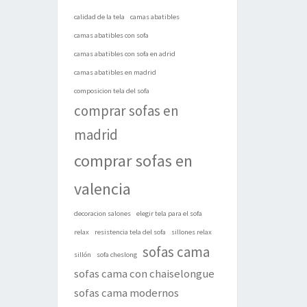
calidad de la tela
camas abatibles
camas abatibles con sofa
camas abatibles con sofa en adrid
camas abatibles en madrid
composicion tela del sofa
comprar sofas en
madrid
comprar sofas en
valencia
decoracion salones
elegir tela para el sofa
relax
resistencia tela del sofa
sillones relax
sofas cama
sillón
sofa cheslong
sofas cama con chaiselongue
sofas cama modernos