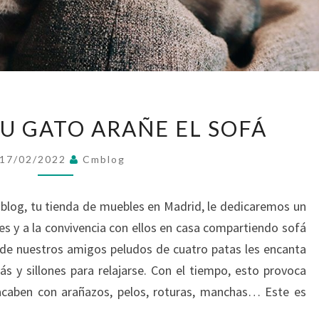
EVITAR
TU GATO ARAÑE EL SOFÁ
QUE
TU
17/02/2022
Cmblog
GATO
ARAÑE
blog, tu tienda de muebles en Madrid, le dedicaremos un
EL
es y a la convivencia con ellos en casa compartiendo sofá
SOFÁ
a de nuestros amigos peludos de cuatro patas les encanta
ás y sillones para relajarse. Con el tiempo, esto provoca
acaben con arañazos, pelos, roturas, manchas… Este es