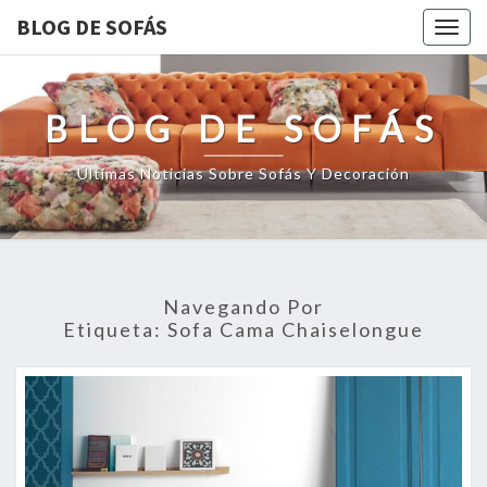
BLOG DE SOFÁS
Togg
navig
BLOG DE SOFÁS
Últimas Noticias Sobre Sofás Y Decoración
Navegando Por
Etiqueta:
Sofa Cama Chaiselongue