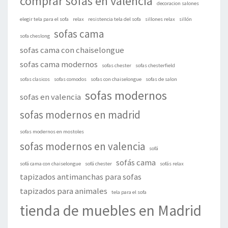
comprar sofas en valencia
decoracion salones
elegir tela para el sofa
relax
resistencia tela del sofa
sillones relax
sillón
sofas cama
sofa cheslong
sofas cama con chaiselongue
sofas cama modernos
sofas chester
sofas chesterfield
sofas clasicos
sofas comodos
sofas con chaiselongue
sofas de salon
sofas modernos
sofas en valencia
sofas modernos en madrid
sofas modernos en mostoles
sofas modernos en valencia
sofá
sofás cama
sofá cama con chaiselongue
sofá chester
sofás relax
tapizados antimanchas para sofas
tapizados para animales
tela para el sofa
tienda de muebles en Madrid