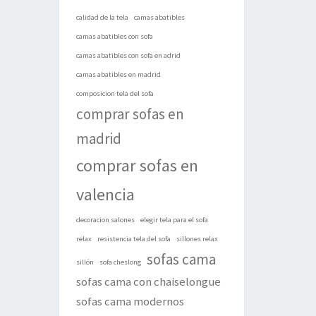
calidad de la tela
camas abatibles
camas abatibles con sofa
camas abatibles con sofa en adrid
camas abatibles en madrid
composicion tela del sofa
comprar sofas en
madrid
comprar sofas en
valencia
decoracion salones
elegir tela para el sofa
relax
resistencia tela del sofa
sillones relax
sofas cama
sillón
sofa cheslong
sofas cama con chaiselongue
sofas cama modernos