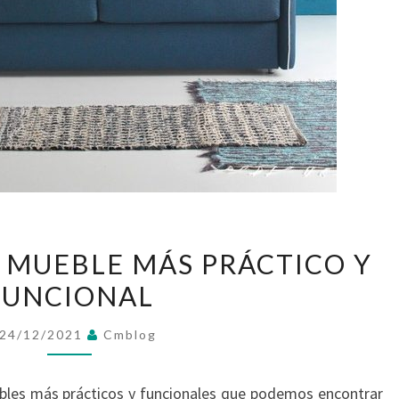
SOFÁS
L MUEBLE MÁS PRÁCTICO Y
CAMA:
FUNCIONAL
EL
MUEBLE
24/12/2021
Cmblog
MÁS
PRÁCTICO
bles más prácticos y funcionales que podemos encontrar