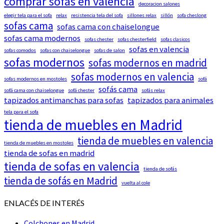
comprar sofas en valencia
decoracion salones
elegir tela para el sofa
relax
resistencia tela del sofa
sillones relax
sillón
sofa cheslong
sofas cama
sofas cama con chaiselongue
sofas cama modernos
sofas chester
sofas chesterfield
sofas clasicos
sofas en valencia
sofas comodos
sofas con chaiselongue
sofas de salon
sofas modernos
sofas modernos en madrid
sofas modernos en valencia
sofas modernos en mostoles
sofá
sofás cama
sofá cama con chaiselongue
sofá chester
sofás relax
tapizados antimanchas para sofas
tapizados para animales
tela para el sofa
tienda de muebles en Madrid
tienda de muebles en valencia
tienda de muebles en mostoles
tienda de sofas en madrid
tienda de sofas en valencia
tienda de sofás
tienda de sofás en Madrid
vuelta al cole
ENLACÉS DE INTERÉS
Colchones en Madrid