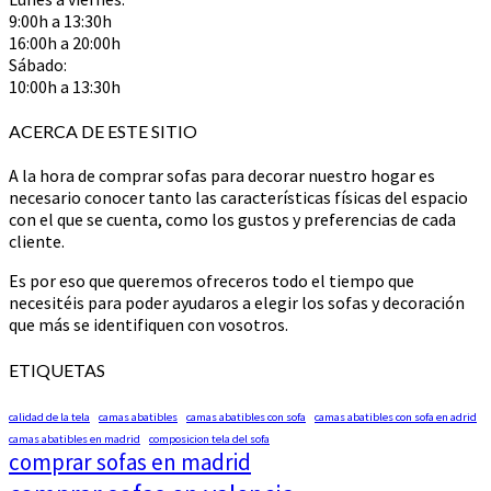
9:00h a 13:30h
16:00h a 20:00h
Sábado:
10:00h a 13:30h
ACERCA DE ESTE SITIO
A la hora de comprar sofas para decorar nuestro hogar es
necesario conocer tanto las características físicas del espacio
con el que se cuenta, como los gustos y preferencias de cada
cliente.
Es por eso que queremos ofreceros todo el tiempo que
necesitéis para poder ayudaros a elegir los sofas y decoración
que más se identifiquen con vosotros.
ETIQUETAS
calidad de la tela
camas abatibles
camas abatibles con sofa
camas abatibles con sofa en adrid
camas abatibles en madrid
composicion tela del sofa
comprar sofas en madrid