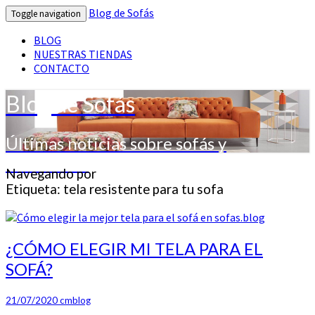
Blog de Sofás
Toggle navigation
BLOG
NUESTRAS TIENDAS
CONTACTO
Blog de Sofás
Últimas noticias sobre sofás y
decoración
Navegando por
Etiqueta:
tela resistente para tu sofa
¿CÓMO
¿CÓMO ELEGIR MI TELA PARA EL
ELEGIR
SOFÁ?
MI
TELA
PARA
21/07/2020
cmblog
EL